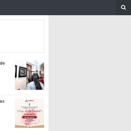
 de
ias