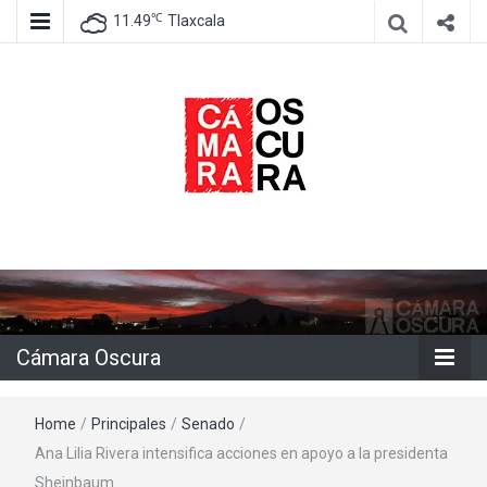
℃
11.49
Tlaxcala
Agencia de información e imagen
Cámara
Oscura
Cámara Oscura
Home
/
Principales
/
Senado
/
Ana Lilia Rivera intensifica acciones en apoyo a la presidenta
Sheinbaum