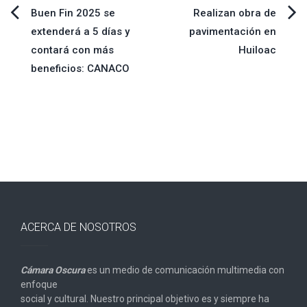
Navegación
Buen Fin 2025 se
Realizan obra de
extenderá a 5 días y
pavimentación en
de
contará con más
Huiloac
beneficios: CANACO
entradas
ACERCA DE NOSOTROS
Cámara Oscura
es un medio de comunicación multimedia con
enfoque
social y cultural. Nuestro principal objetivo es y siempre ha