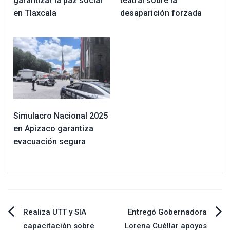
garantizar la paz social
teatral sobre la
en Tlaxcala
desaparición forzada
Simulacro Nacional 2025
en Apizaco garantiza
evacuación segura
Navegación
Realiza UTT y SIA
Entregó Gobernadora
capacitación sobre
Lorena Cuéllar apoyos