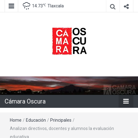
℃
14.73
Tlaxcala
Agencia de información e imagen
Cámara
Oscura
Cámara Oscura
Home
/
Educación
/
Principales
/
Analizan directivos, docentes y alumnos la evaluación
educativa