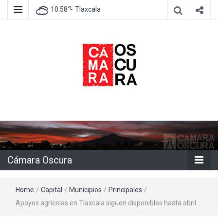
℃
10.58
Tlaxcala
Agencia de información e imagen
Cámara
Oscura
Cámara Oscura
Home
/
Capital
/
Municipios
/
Principales
/
Apoyos agrícolas en Tlaxcala siguen disponibles hasta abril