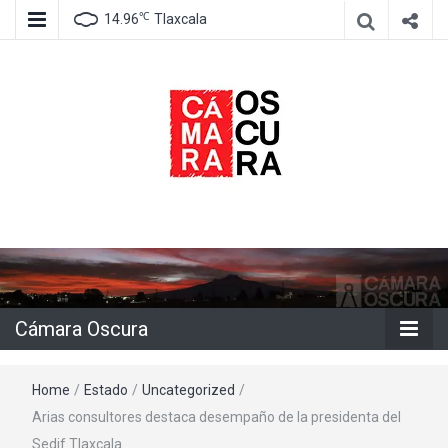
℃
14.96
Tlaxcala
Agencia de información e imagen
Cámara
Oscura
Cámara Oscura
Home
/
Estado
/
Uncategorized
/
Arias consultores destaca desempaño de la presidenta del
Sedif Tlaxcala