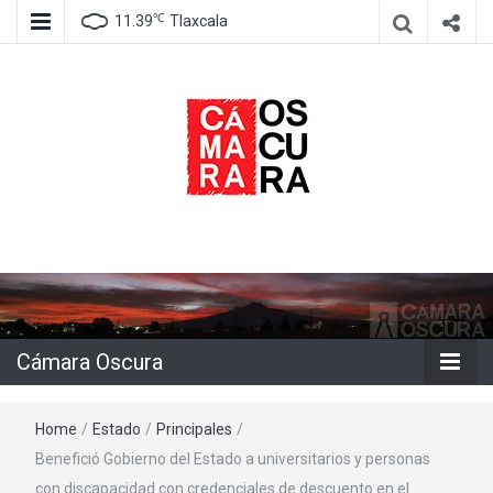
℃
11.39
Tlaxcala
Agencia de información e imagen
Cámara
Oscura
Cámara Oscura
Home
/
Estado
/
Principales
/
Benefició Gobierno del Estado a universitarios y personas
con discapacidad con credenciales de descuento en el