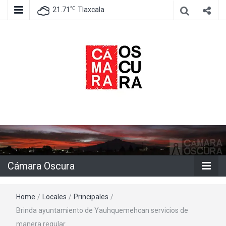
℃
21.71
Tlaxcala
Agencia de información e imagen
Cámara
Oscura
Cámara Oscura
Home
/
Locales
/
Principales
/
Brinda ayuntamiento de Yauhquemehcan servicios de
manera regular