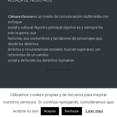
ACERCA DE NOSOTROS
Cámara Oscura
es un medio de comunicación multimedia con
enfoque
social y cultural. Nuestro principal objetivo es y siempre ha
sido la gente, sus
historias, sus costumbres y las labores de personajes que,
desde los distintos
ámbitos y circunstancias sociales, buscan superarse, ser
referentes de un cambio
social y defender los derechos humanos.
Seguir leyendo
Utilizamos cookies propias y de terceros para mejorar
nuestros servicios. Si continúa navegando, consideramos que
Copyright © 2026
Cámara Oscura
. All rights reserved.
acepta su uso.
Leer más
Aceptar
Rechazar
Designed by
FameThemes