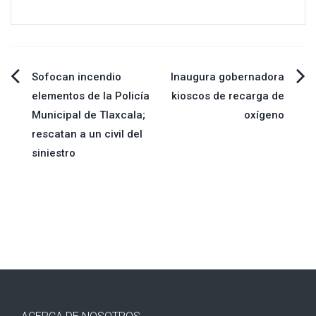
Navegación
Sofocan incendio
Inaugura gobernadora
elementos de la Policía
kioscos de recarga de
de
Municipal de Tlaxcala;
oxígeno
rescatan a un civil del
entradas
siniestro