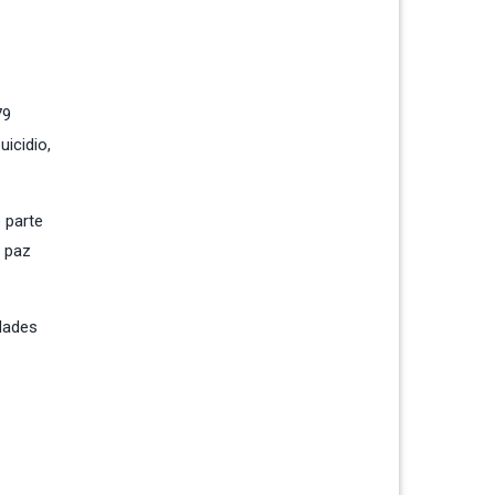
79
icidio,
 parte
e paz
dades