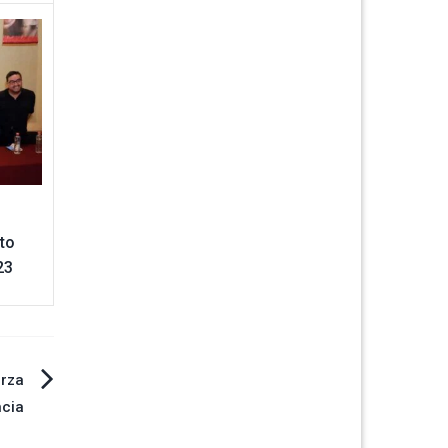
sto
23
erza
ncia