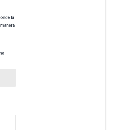
donde la
e manera
rma