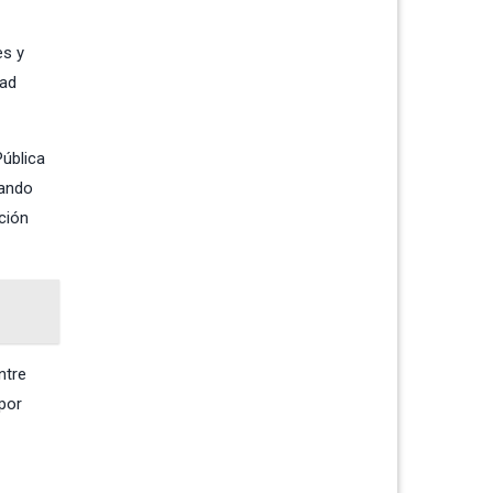
es y
tad
Pública
cando
ción
ntre
por