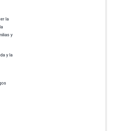
er la
la
ilias y
da y la
sgos