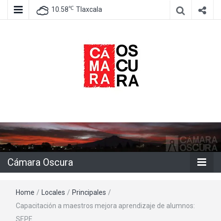
℃
10.58
Tlaxcala
Agencia de información e imagen
Cámara
Oscura
Cámara Oscura
Home
/
Locales
/
Principales
/
Capacitación a maestros mejora aprendizaje de alumnos:
SEPE