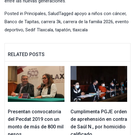
entre las nuevas generaciones.
Posted in
Principales
,
Salud
Tagged
apoyo a niños con cáncer
,
Banco de Tapitas
,
carrera 3k
,
carrera de la familia 2026
,
evento
deportivo
,
Sedif Tlaxcala
,
tapatón
,
tlaxcala
RELATED POSTS
Presentan convocatoria
Cumplimenta PGJE orden
del Pecdat 2019 con un
de aprehensión en contra
monto de más de 800 mil
de Saúl N., por homicidio
pesos
calificado