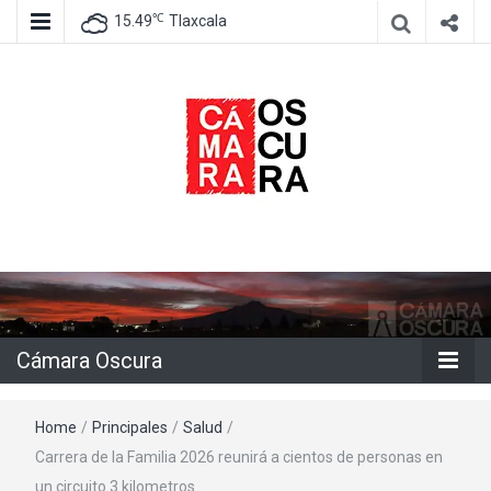
℃
15.49
Tlaxcala
Agencia de información e imagen
Cámara
Oscura
Cámara Oscura
Home
/
Principales
/
Salud
/
Carrera de la Familia 2026 reunirá a cientos de personas en
un circuito 3 kilometros