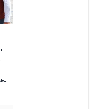
a
s
dez.