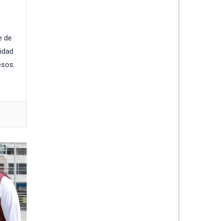
e de
lidad
esos.