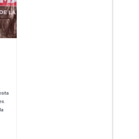
esita
es.
la