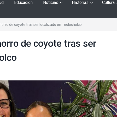
ud
Educación
Noticias
Historias
Cultura,
orro de coyote tras ser localizado en Teolocholco
orro de coyote tras ser
olco