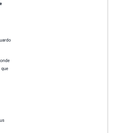
e
guardo
onde
e que
sus