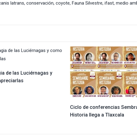
canis latrans
,
conservación
,
coyote
,
Fauna Silvestre
,
ifast
,
medio amb
ia de las Luciérnagas y
preciarlas
Ciclo de conferencias Semb
Historia llega a Tlaxcala