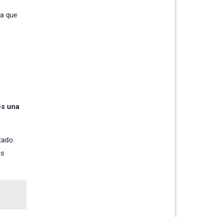
ya que
es una
tado.
as