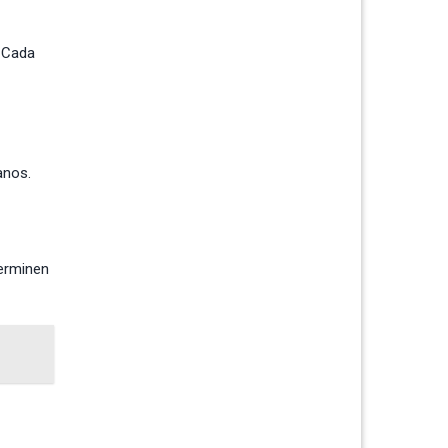
. Cada
anos.
terminen