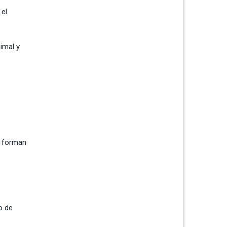
 el
nimal y
e forman
o de