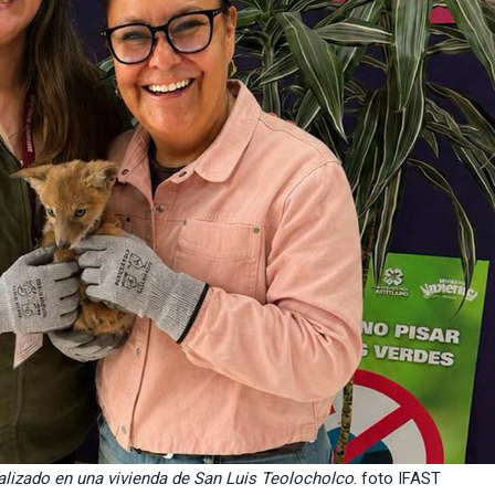
alizado en una vivienda de San Luis Teolocholco
. foto IFAST