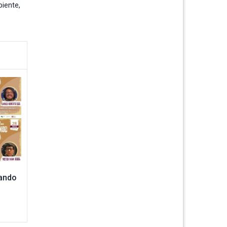
iente
,
rando