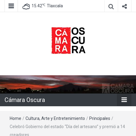
℃
15.42
Tlaxcala
Agencia de información e imagen
Cámara
Oscura
Cámara Oscura
Home
/
Cultura, Arte y Entretenimiento
/
Principales
/
Celebró Gobierno del estado “Día del artesano” y premió a 14
creadores