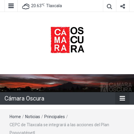
℃
20.63
Tlaxcala
Agencia de información e imagen
Cámara
Oscura
Cámara Oscura
Home
/
Noticias
/
Principales
/
CEPC de Tlaxcala se integrará a las acciones del Plan
Popocatépetl