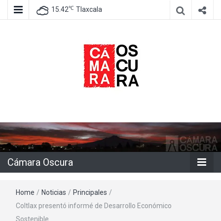
℃
15.42
Tlaxcala
Agencia de información e imagen
Cámara
Oscura
Cámara Oscura
Home
/
Noticias
/
Principales
/
Coltlax presentó informé de Desarrollo Económico
Sostenible