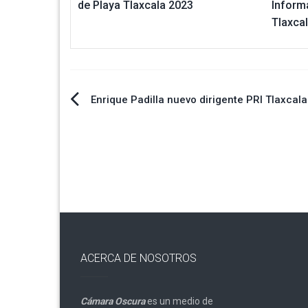
de Playa Tlaxcala 2023
Inform
Tlaxca
Navegación
Enrique Padilla nuevo dirigente PRI Tlaxcala
de
entradas
ACERCA DE NOSOTROS
Cámara Oscura
es un medio de