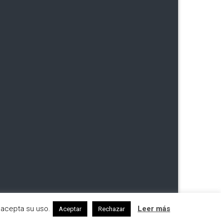
 acepta su uso.
Leer más
Aceptar
Rechazar
Designed by
FameThemes