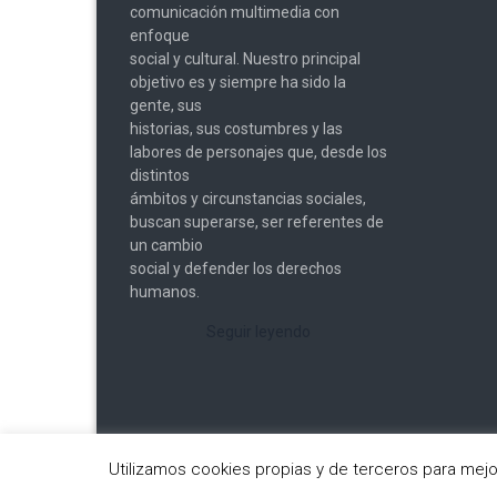
comunicación multimedia con
enfoque
social y cultural. Nuestro principal
objetivo es y siempre ha sido la
gente, sus
historias, sus costumbres y las
labores de personajes que, desde los
distintos
ámbitos y circunstancias sociales,
buscan superarse, ser referentes de
un cambio
social y defender los derechos
humanos.
Seguir leyendo
Utilizamos cookies propias y de terceros para mej
Copyright © 2026
Cámara Oscura
. All rights reserved.