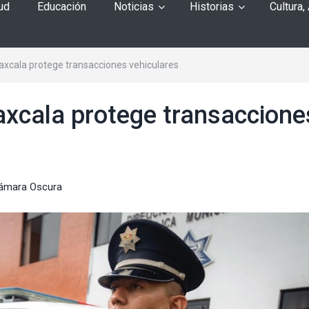
ud
Educación
Noticias
Historias
Cultura,
xcala protege transacciones vehiculares
xcala protege transaccione
ámara Oscura