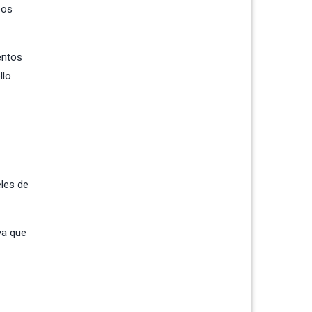
eos
entos
llo
eles de
ya que