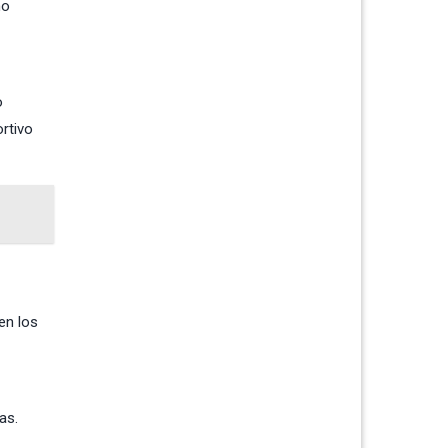
mo
o
rtivo
en los
as.