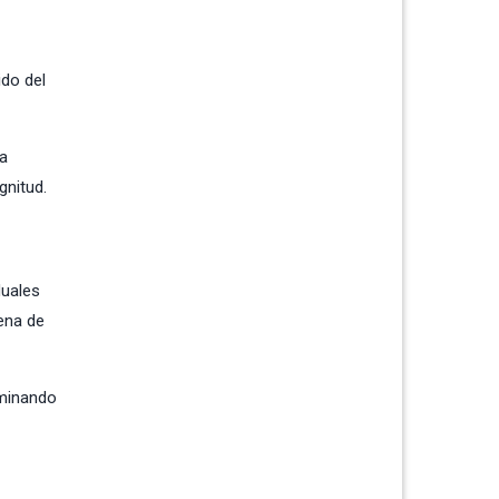
ido del
la
gnitud.
duales
lena de
lminando