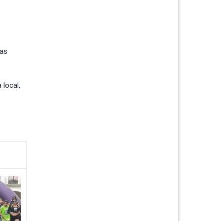
ias
 local,