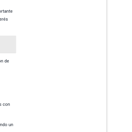
ortante
terés
ón de
as con
ando un