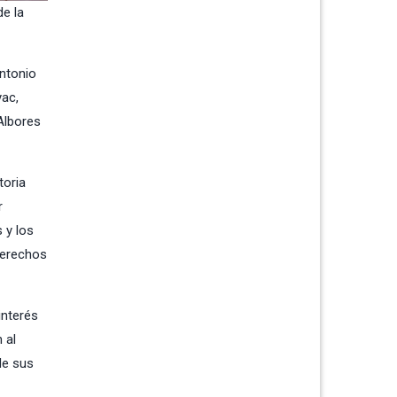
e la
ntonio
yac,
Albores
toria
r
 y los
 Derechos
interés
 al
de sus