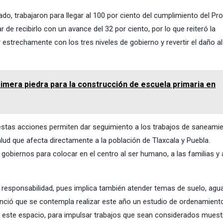
do, trabajaron para llegar al 100 por ciento del cumplimiento del P
de recibirlo con un avance del 32 por ciento, por lo que reiteró la
ar estrechamente con los tres niveles de gobierno y revertir el daño a
mera piedra para la construcción de escuela primaria en
e estas acciones permiten dar seguimiento a los trabajos de saneami
lud que afecta directamente a la población de Tlaxcala y Puebla.
biernos para colocar en el centro al ser humano, a las familias y 
a responsabilidad, pues implica también atender temas de suelo, agua,
unció que se contempla realizar este año un estudio de ordenamient
 este espacio, para impulsar trabajos que sean considerados muest