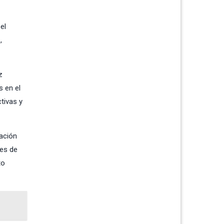
el
,
z
 en el
tivas y
ración
les de
to