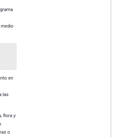
rograma
l medio
ento en
a las
 flora y
o
ras o