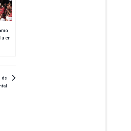
como
la en
a de
ntal