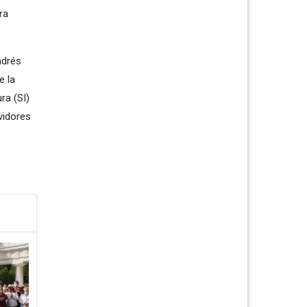
ra
ndrés
e la
ra (SI)
vidores