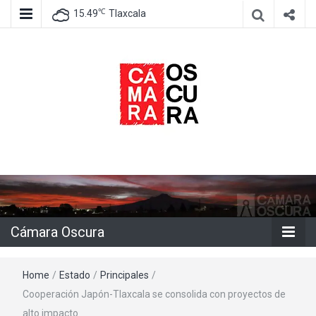
℃
15.49
Tlaxcala
Agencia de información e imagen
Cámara
Oscura
Cámara Oscura
Home
/
Estado
/
Principales
/
Cooperación Japón-Tlaxcala se consolida con proyectos de
alto impacto