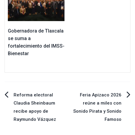
Gobernadora de Tlaxcala
se suma a
fortalecimiento del IMSS-
Bienestar
Navegación
Reforma electoral
Feria Apizaco 2026
Claudia Sheinbaum
reúne a miles con
de
recibe apoyo de
Sonido Pirata y Sonido
Raymundo Vázquez
Famoso
entradas