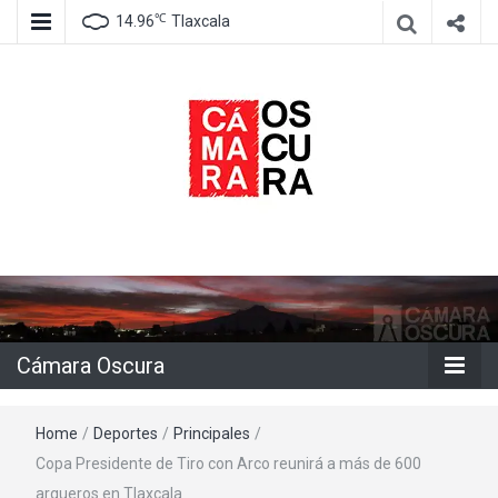
℃
14.96
Tlaxcala
Agencia de información e imagen
Cámara
Oscura
Cámara Oscura
Home
/
Deportes
/
Principales
/
Copa Presidente de Tiro con Arco reunirá a más de 600
arqueros en Tlaxcala