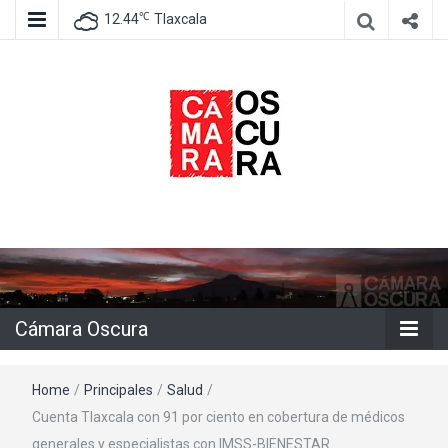
℃
12.44
Tlaxcala
Agencia de información e imagen
Cámara
Oscura
Cámara Oscura
Home
/
Principales
/
Salud
/
Cuenta Tlaxcala con 91 por ciento en cobertura de médicos
generales y especialistas con IMSS-BIENESTAR