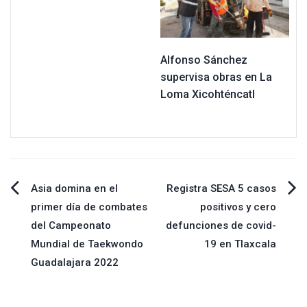
Alfonso Sánchez
supervisa obras en La
Loma Xicohténcatl
Navegación
Asia domina en el
Registra SESA 5 casos
primer día de combates
positivos y cero
de
del Campeonato
defunciones de covid-
Mundial de Taekwondo
19 en Tlaxcala
entradas
Guadalajara 2022