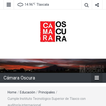
℃
14.96
Tlaxcala
Agencia de información e imagen
Cámara
Oscura
Cámara Oscura
Home
/
Educación
/
Principales
/
Cumple Instituto Tecnológico Superior de Tlaxco con
auditoría internacional