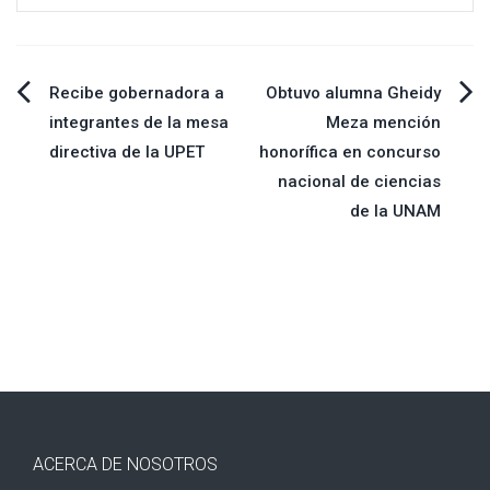
Navegación
Recibe gobernadora a
Obtuvo alumna Gheidy
integrantes de la mesa
Meza mención
de
directiva de la UPET
honorífica en concurso
nacional de ciencias
entradas
de la UNAM
ACERCA DE NOSOTROS