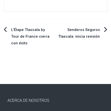
Navegación
L’Étape Tlaxcala by
Senderos Seguros
Tour de France cierra
Tlaxcala: inicia revisión
de
con éxito
entradas
ACERCA DE NOSOTROS