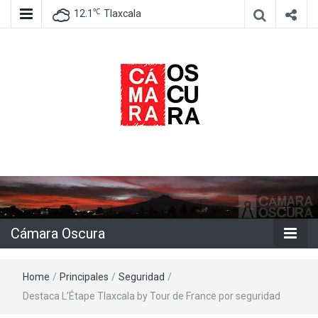
℃
12.1
Tlaxcala
Agencia de información e imagen
Cámara
Oscura
Cámara Oscura
Home
/
Principales
/
Seguridad
/
Destaca L’Étape Tlaxcala by Tour de France por seguridad