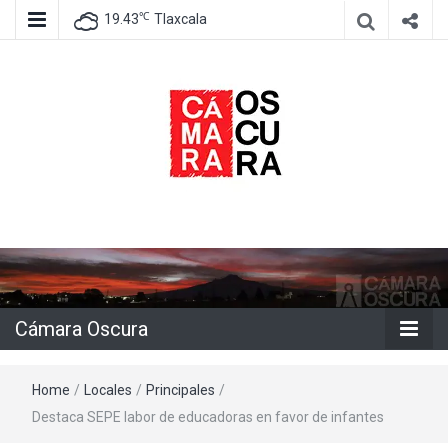
℃
19.43
Tlaxcala
Agencia de información e imagen
Cámara
Oscura
Cámara Oscura
Home
/
Locales
/
Principales
/
Destaca SEPE labor de educadoras en favor de infantes