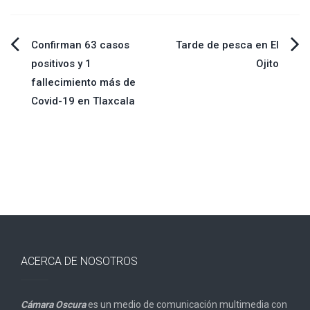
Navegación
Confirman 63 casos
Tarde de pesca en El
positivos y 1
Ojito
de
fallecimiento más de
Covid-19 en Tlaxcala
entradas
ACERCA DE NOSOTROS
Cámara Oscura
es un medio de comunicación multimedia con