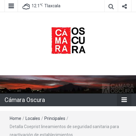
℃
12.1
Tlaxcala
Agencia de información e imagen
Cámara
Oscura
Cámara Oscura
Home
/
Locales
/
Principales
/
Detalla Coeprist lineamientos de seguridad sanitaria para
reactivación de establecimientos