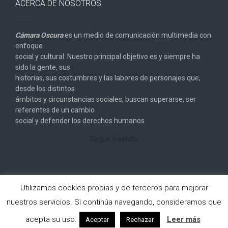
ACERCA DE NOSOTROS
Cámara Oscura
es un medio de comunicación multimedia con
enfoque
social y cultural. Nuestro principal objetivo es y siempre ha
sido la gente, sus
historias, sus costumbres y las labores de personajes que,
desde los distintos
ámbitos y circunstancias sociales, buscan superarse, ser
referentes de un cambio
social y defender los derechos humanos.
Seguir leyendo
Utilizamos cookies propias y de terceros para mejorar
nuestros servicios. Si continúa navegando, consideramos que
Copyright © 2026
Cámara Oscura
. All rights reserved.
acepta su uso.
Leer más
Aceptar
Rechazar
Designed by
FameThemes