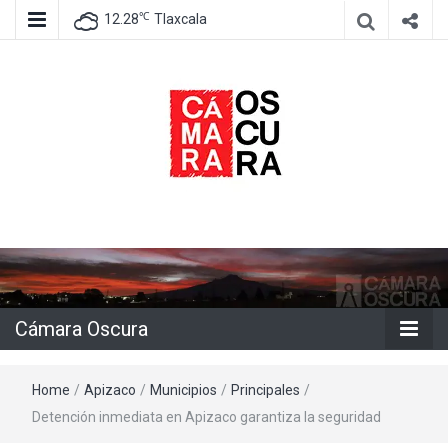
℃
12.28
Tlaxcala
Agencia de información e imagen
Cámara
Oscura
Cámara Oscura
Home
/
Apizaco
/
Municipios
/
Principales
/
Detención inmediata en Apizaco garantiza la seguridad