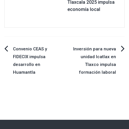
Tlaxcala 2025 impulsa
economía local
Navegación
Convenio CEAS y
Inversión para nueva
FIDECIX impulsa
unidad Icatlax en
de
desarrollo en
Tlaxco impulsa
Huamantla
formación laboral
entradas