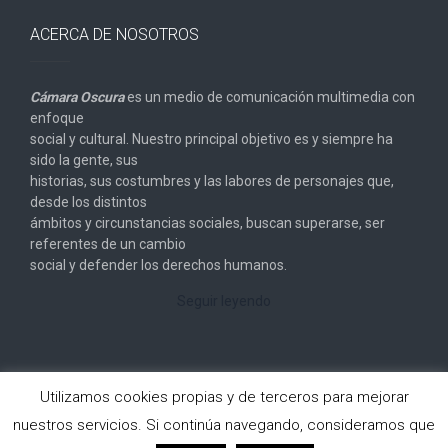
ACERCA DE NOSOTROS
Cámara Oscura
es un medio de comunicación multimedia con
enfoque
social y cultural. Nuestro principal objetivo es y siempre ha
sido la gente, sus
historias, sus costumbres y las labores de personajes que,
desde los distintos
ámbitos y circunstancias sociales, buscan superarse, ser
referentes de un cambio
social y defender los derechos humanos.
Seguir leyendo
Utilizamos cookies propias y de terceros para mejorar
nuestros servicios. Si continúa navegando, consideramos que
Copyright © 2026
Cámara Oscura
. All rights reserved.