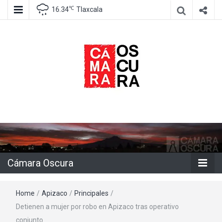
℃
16.34
Tlaxcala
Agencia de información e imagen
Cámara
Oscura
Cámara Oscura
Home
/
Apizaco
/
Principales
/
Detienen a mujer por robo en Apizaco tras operativo
conjunto