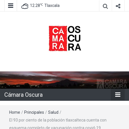
℃
12.28
Tlaxcala
Agencia de información e imagen
Cámara
Oscura
Cámara Oscura
Home
/
Principales
/
Salud
/
El 93 por ciento de la población tlaxcalteca cuenta con
esquema completo de vacunación contra covid-19