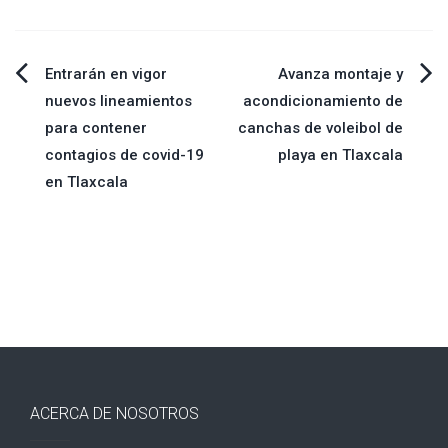
Navegación
Entrarán en vigor
Avanza montaje y
nuevos lineamientos
acondicionamiento de
de
para contener
canchas de voleibol de
contagios de covid-19
playa en Tlaxcala
entradas
en Tlaxcala
ACERCA DE NOSOTROS