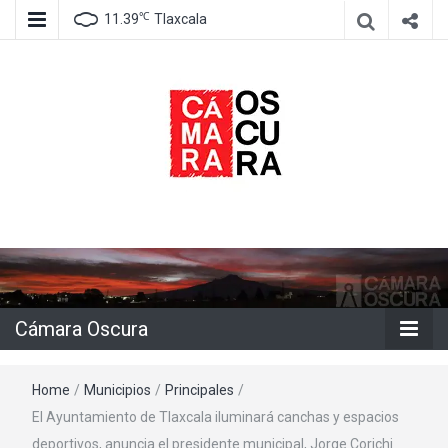
℃
11.39
Tlaxcala
Agencia de información e imagen
Cámara
Oscura
Cámara Oscura
Home
/
Municipios
/
Principales
/
El Ayuntamiento de Tlaxcala iluminará canchas y espacios
deportivos, anuncia el presidente municipal, Jorge Corichi