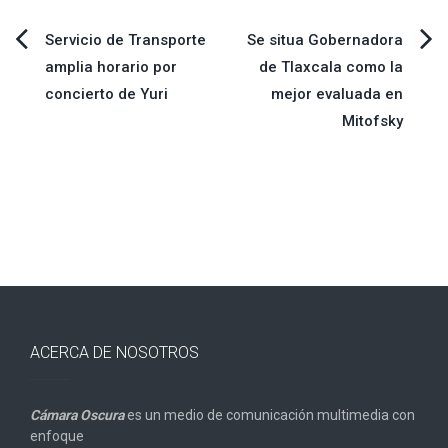
Navegación
Servicio de Transporte
Se situa Gobernadora
amplia horario por
de Tlaxcala como la
de
concierto de Yuri
mejor evaluada en
Mitofsky
entradas
ACERCA DE NOSOTROS
Cámara Oscura
es un medio de comunicación multimedia con
enfoque