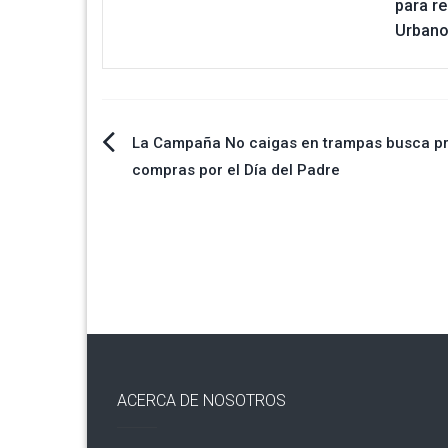
para r
Urbano
Navegación
La Campaña No caigas en trampas busca p
compras por el Día del Padre
de
entradas
ACERCA DE NOSOTROS