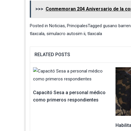
>>>
Conmemoran 204 Aniversario de la co
Posted in
Noticias
,
Principales
Tagged
gusano barren
tlaxcala
,
simulacro autosim ii
,
tlaxcala
RELATED POSTS
Capacitó Sesa a personal médico
como primeros respondientes
Habili