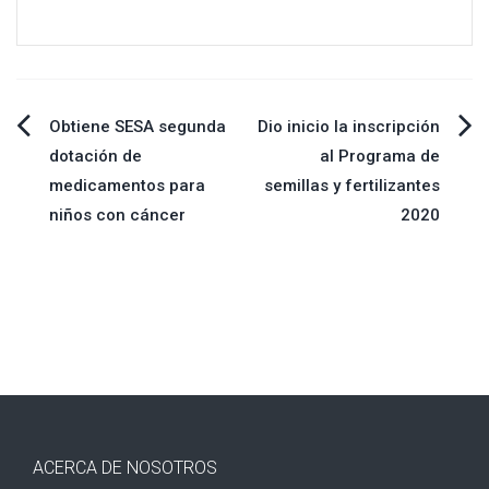
Navegación
Obtiene SESA segunda
Dio inicio la inscripción
dotación de
al Programa de
de
medicamentos para
semillas y fertilizantes
niños con cáncer
2020
entradas
ACERCA DE NOSOTROS