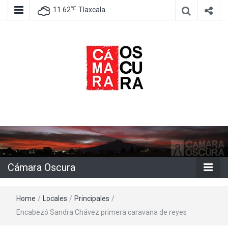
℃
11.62
Tlaxcala
Agencia de información e imagen
Cámara
Oscura
Cámara Oscura
Home
/
Locales
/
Principales
/
Encabezó Sandra Chávez primera caravana de reyes