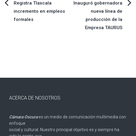
Navegación
Registra Tlaxcala
Inauguró gobernadora
incremento en empleos
nueva línea de
de
formales
producción de la
Empresa TAURUS
entradas
ACERCA DE NOSOTROS
Cámara Oscura
es un medio de comunicación multimedia con
enfoque
social y cultural. Nuestro principal objetivo es y siempre ha
sido la gente, sus