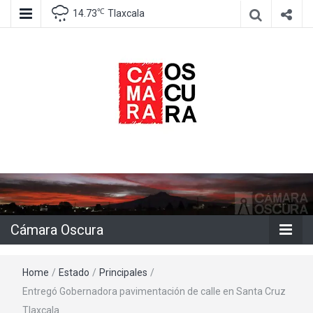
℃
14.73
Tlaxcala
Agencia de información e imagen
Cámara
Oscura
Cámara Oscura
Home
/
Estado
/
Principales
/
Entregó Gobernadora pavimentación de calle en Santa Cruz
Tlaxcala