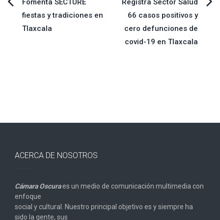
Navegación
Fomenta SECTURE
Registra Sector Salud
fiestas y tradiciones en
66 casos positivos y
de
Tlaxcala
cero defunciones de
covid-19 en Tlaxcala
entradas
ACERCA DE NOSOTROS
Cámara Oscura
es un medio de comunicación multimedia con
enfoque
social y cultural. Nuestro principal objetivo es y siempre ha
sido la gente, sus