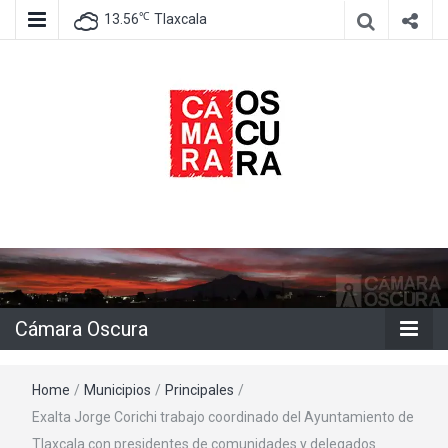
℃
13.56
Tlaxcala
Agencia de información e imagen
Cámara
Oscura
Cámara Oscura
Home
/
Municipios
/
Principales
/
Exalta Jorge Corichi trabajo coordinado del Ayuntamiento de
Tlaxcala con presidentes de comunidades y delegados