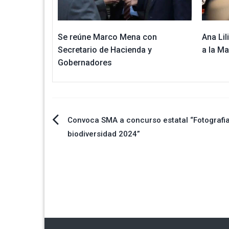
Se reúne Marco Mena con
Ana Lil
Secretario de Hacienda y
a la M
Gobernadores
Navegación
Convoca SMA a concurso estatal “Fotografi
biodiversidad 2024”
de
entradas