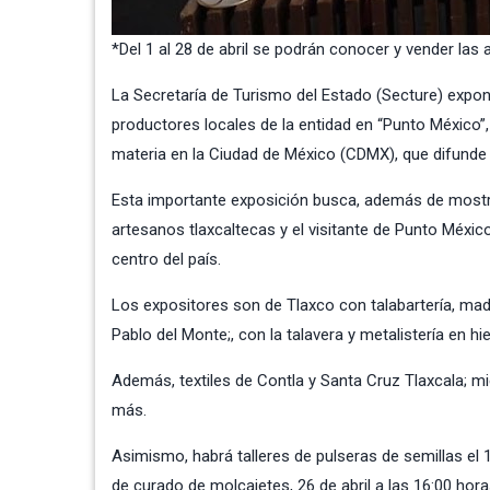
*Del 1 al 28 de abril se podrán conocer y vender las 
La Secretaría de Turismo del Estado (Secture) expond
productores locales de la entidad en “Punto México”
materia en la Ciudad de México (CDMX), que difunde e
Esta importante exposición busca, además de mostrar
artesanos tlaxcaltecas y el visitante de Punto Méxic
centro del país.
Los expositores son de Tlaxco con talabartería, made
Pablo del Monte;, con la talavera y metalistería en h
Además, textiles de Contla y Santa Cruz Tlaxcala; m
más.
Asimismo, habrá talleres de pulseras de semillas el 19
de curado de molcajetes, 26 de abril a las 16:00 hora