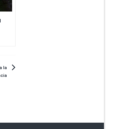
l
a la
ncia