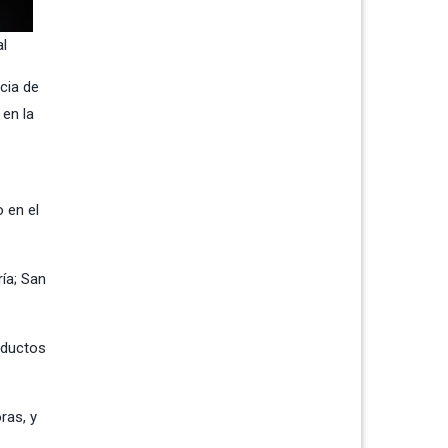
al
cia de
 en la
 en el
ría; San
oductos
ras, y