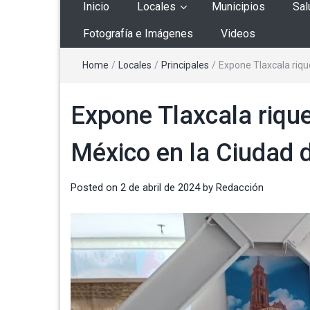
Inicio
Locales
Municipios
Sal
Fotografía e Imágenes
Videos
Home
/
Locales
/
Principales
/
Expone Tlaxcala riqu
Expone Tlaxcala rique
México en la Ciudad 
Posted on
2 de abril de 2024
by
Redacción