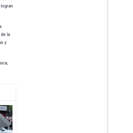
 logran
a
 de la
as y
ica
,