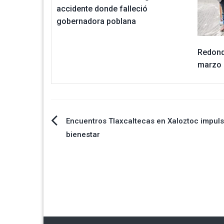
accidente donde falleció
gobernadora poblana
Redond
marzo 
Navegación
Encuentros Tlaxcaltecas en Xaloztoc impul
bienestar
de
entradas