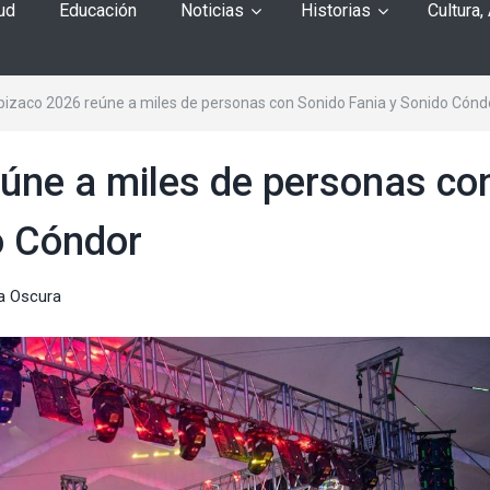
ud
Educación
Noticias
Historias
Cultura,
pizaco 2026 reúne a miles de personas con Sonido Fania y Sonido Cónd
eúne a miles de personas co
o Cóndor
a Oscura