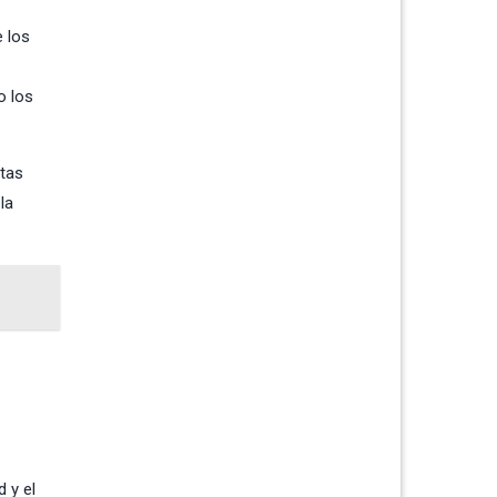
e los
o los
etas
la
 y el