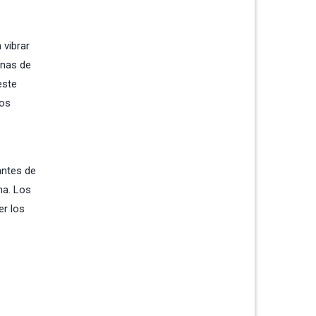
 vibrar
onas de
este
los
antes de
na. Los
er los