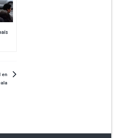
país
d en
cala