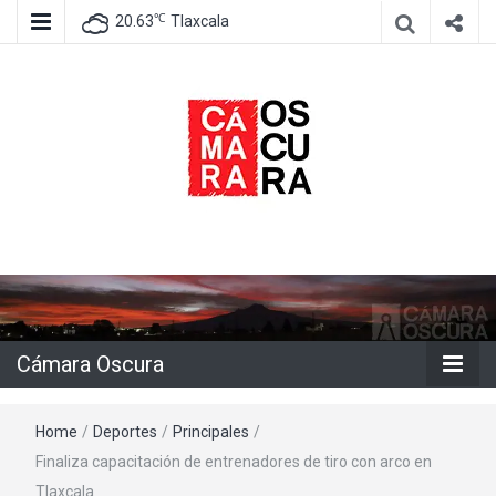
℃
20.63
Tlaxcala
Agencia de información e imagen
Cámara
Oscura
Cámara Oscura
Home
/
Deportes
/
Principales
/
Finaliza capacitación de entrenadores de tiro con arco en
Tlaxcala