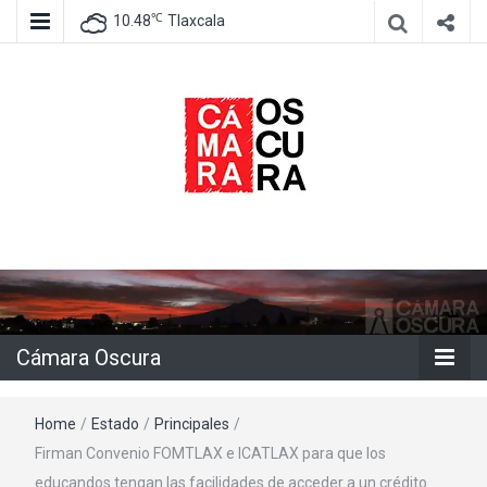
℃
10.48
Tlaxcala
Agencia de información e imagen
Cámara
Oscura
Cámara Oscura
Home
/
Estado
/
Principales
/
Firman Convenio FOMTLAX e ICATLAX para que los
educandos tengan las facilidades de acceder a un crédito