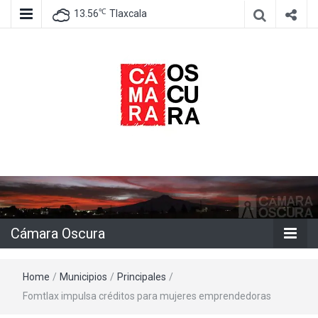
℃
13.56
Tlaxcala
Agencia de información e imagen
Cámara
Oscura
Cámara Oscura
Home
/
Municipios
/
Principales
/
Fomtlax impulsa créditos para mujeres emprendedoras