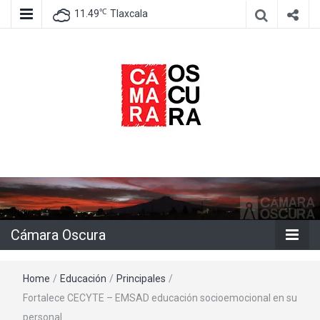
℃
11.49
Tlaxcala
Agencia de información e imagen
Cámara
Oscura
Cámara Oscura
Home
/
Educación
/
Principales
/
Fortalece CECYTE – EMSAD educación socioemocional en su
personal