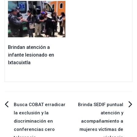
Brindan atención a
infante lesionado en
Ixtacuixtla
Navegación
Busca COBAT erradicar
Brinda SEDIF puntual
la exclusión y la
atención y
de
discriminación en
acompañamiento a
conferencias cero
mujeres víctimas de
entradas