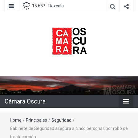
℃
15.68
Tlaxcala
Agencia de información e imagen
Cámara
Oscura
Cámara Oscura
Home
/
Principales
/
Seguridad
/
Gabinete de Seguridad asegura a cinco personas por robo de
tractocamión