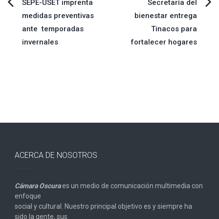
Navegación
SEPE-USET imprenta
Secretaría del
medidas preventivas
bienestar entrega
de
ante temporadas
Tinacos para
invernales
fortalecer hogares
entradas
ACERCA DE NOSOTROS
Cámara Oscura
es un medio de comunicación multimedia con
enfoque
social y cultural. Nuestro principal objetivo es y siempre ha
sido la gente, sus