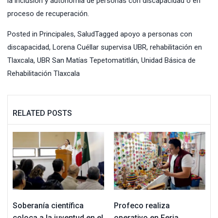
la inclusión y autonomía de personas con discapacidad o en
proceso de recuperación.
Posted in
Principales
,
Salud
Tagged
apoyo a personas con
discapacidad
,
Lorena Cuéllar supervisa UBR
,
rehabilitación en
Tlaxcala
,
UBR San Matías Tepetomatitlán
,
Unidad Básica de
Rehabilitación Tlaxcala
RELATED POSTS
Soberanía científica
Profeco realiza
coloca a la juventud en el
operativo en Feria