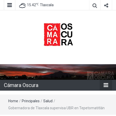
℃
15.42
Tlaxcala
Agencia de información e imagen
Cámara
Oscura
Cámara Oscura
Home
/
Principales
/
Salud
/
Gobernadora de Tlaxcala supervisa UBR en Tepetomatitlán