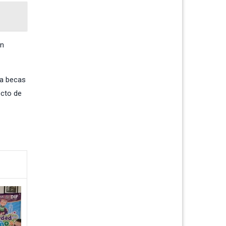
an
 a becas
ecto de