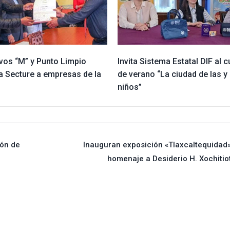
ivos “M” y Punto Limpio
Invita Sistema Estatal DIF al 
a Secture a empresas de la
de verano “La ciudad de las y 
d
niños”
ión de
Inauguran exposición «Tlaxcaltequidad
homenaje a Desiderio H. Xochitio