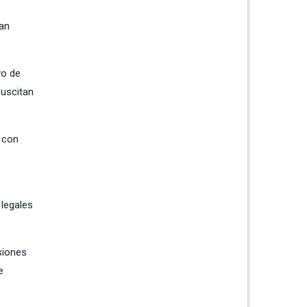
pan
vo de
suscitan
r con
 legales
siones
e