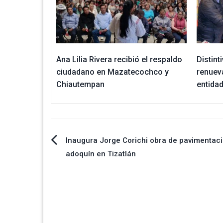
Ana Lilia Rivera recibió el respaldo
Distint
ciudadano en Mazatecochco y
renuev
Chiautempan
entida
Navegación
Inaugura Jorge Corichi obra de pavimentac
adoquín en Tizatlán
de
entradas