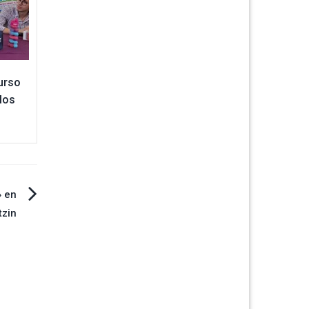
curso
los
» en
tzin