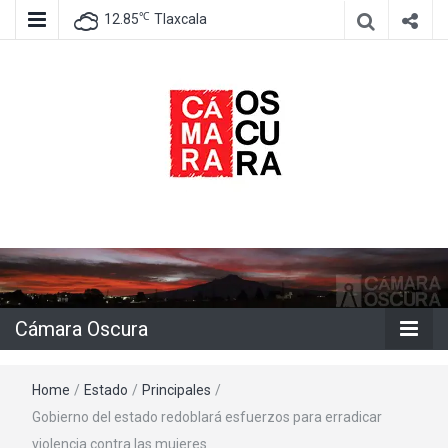
℃
12.85
Tlaxcala
Agencia de información e imagen
Cámara
Oscura
Cámara Oscura
Home
/
Estado
/
Principales
/
Gobierno del estado redoblará esfuerzos para erradicar
violencia contra las mujeres