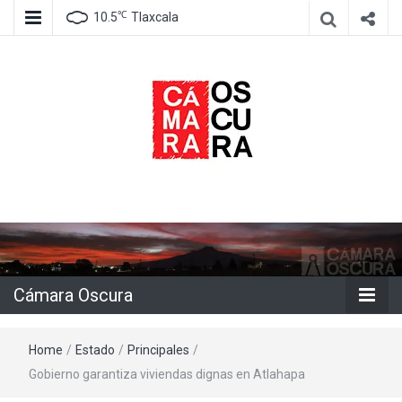
℃
10.5
Tlaxcala
Agencia de información e imagen
Cámara
Oscura
Cámara Oscura
Home
/
Estado
/
Principales
/
Gobierno garantiza viviendas dignas en Atlahapa