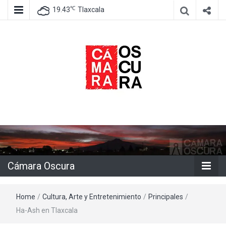
℃
19.43
Tlaxcala
Agencia de información e imagen
Cámara
Oscura
Cámara Oscura
Home
/
Cultura, Arte y Entretenimiento
/
Principales
/
Ha-Ash en Tlaxcala