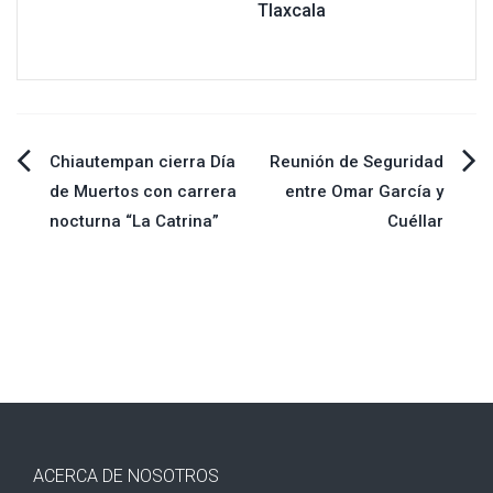
Tlaxcala
Navegación
Chiautempan cierra Día
Reunión de Seguridad
de Muertos con carrera
entre Omar García y
de
nocturna “La Catrina”
Cuéllar
entradas
ACERCA DE NOSOTROS