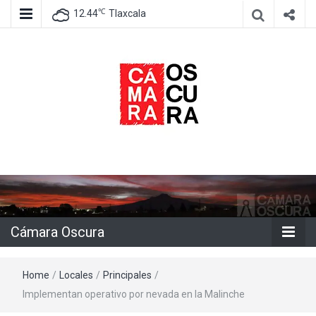
℃
12.44
Tlaxcala
Agencia de información e imagen
Cámara
Oscura
Cámara Oscura
Home
/
Locales
/
Principales
/
Implementan operativo por nevada en la Malinche