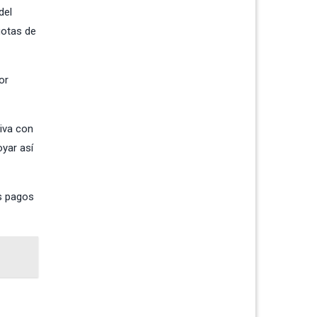
del
uotas de
or
iva con
oyar así
os pagos