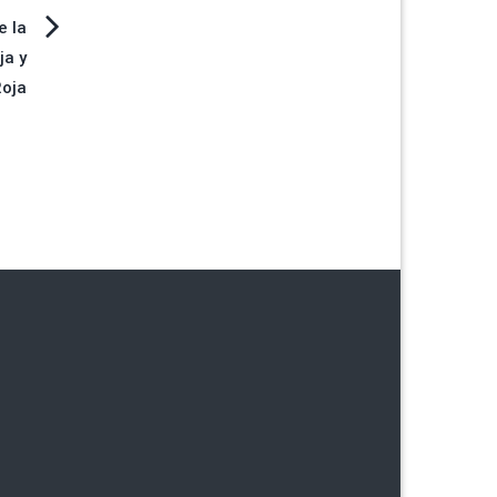
e la
ja y
Roja