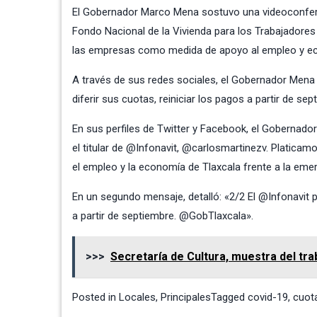
El Gobernador Marco Mena sostuvo una videoconferen
Fondo Nacional de la Vivienda para los Trabajadores (
las empresas como medida de apoyo al empleo y eco
A través de sus redes sociales, el Gobernador Mena 
diferir sus cuotas, reiniciar los pagos a partir de sep
En sus perfiles de Twitter y Facebook, el Gobernad
el titular de @Infonavit, @carlosmartinezv. Platicam
el empleo y la economía de Tlaxcala frente a la e
En un segundo mensaje, detalló: «2/2 El @Infonavit p
a partir de septiembre. @GobTlaxcala».
>>>
Secretaría de Cultura, muestra del tra
Posted in
Locales
,
Principales
Tagged
covid-19
,
cuot