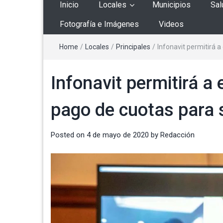
Inicio
Locales
Municipios
Sal
Fotografía e Imágenes
Videos
Home
/
Locales
/
Principales
/
Infonavit permitirá 
Infonavit permitirá a
pago de cuotas para 
Posted on
4 de mayo de 2020
by
Redacción