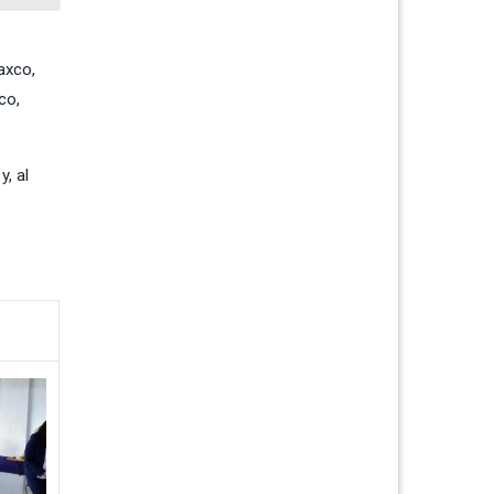
axco,
co,
, al