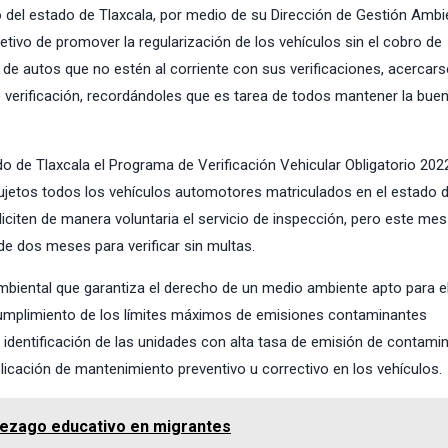
 del estado de Tlaxcala, por medio de su Dirección de Gestión Ambie
tivo de promover la regularización de los vehículos sin el cobro de
e autos que no estén al corriente con sus verificaciones, acercarse
 verificación, recordándoles que es tarea de todos mantener la bue
ado de Tlaxcala el Programa de Verificación Vehicular Obligatorio 2022
sujetos todos los vehículos automotores matriculados en el estado 
liciten de manera voluntaria el servicio de inspección, pero este mes 
e dos meses para verificar sin multas.
mbiental que garantiza el derecho de un medio ambiente apto para e
l cumplimiento de los límites máximos de emisiones contaminantes
identificación de las unidades con alta tasa de emisión de contami
plicación de mantenimiento preventivo u correctivo en los vehículos.
 rezago educativo en migrantes