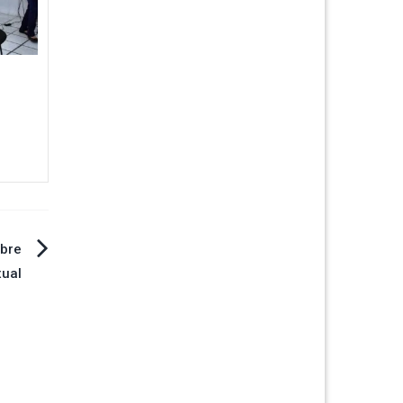
obre
xual