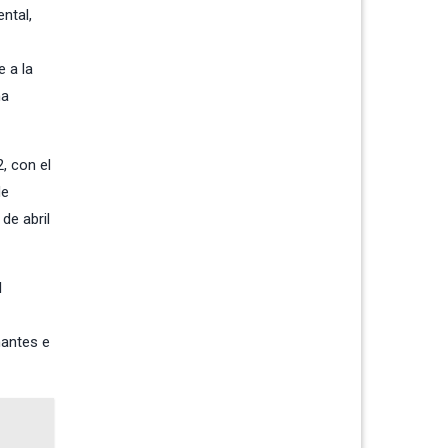
ntal,
 a la
na
, con el
de
de abril
l
nantes e