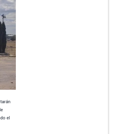
ntarán
de
ado el