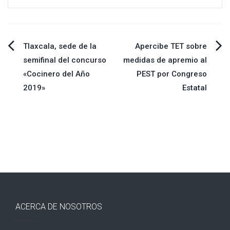
Navegación
Tlaxcala, sede de la
Apercibe TET sobre
semifinal del concurso
medidas de apremio al
de
«Cocinero del Año
PEST por Congreso
2019»
Estatal
entradas
ACERCA DE NOSOTROS