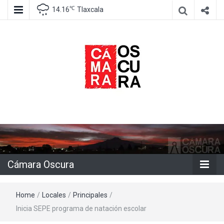
℃
14.16
Tlaxcala
Agencia de información e imagen
Cámara
Oscura
Cámara Oscura
Home
/
Locales
/
Principales
/
Inicia SEPE programa de natación escolar