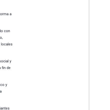
 forma a
do con
o,
 locales
social y
 fin de
lco y
ta
iantes