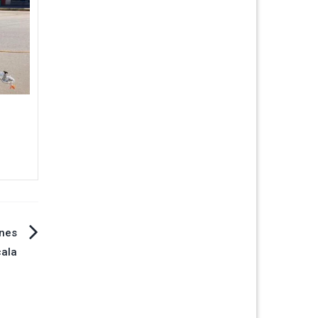
ones
cala