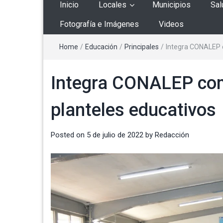
Inicio
Locales
Municipios
Sal
Fotografía e Imágenes
Videos
Home
/
Educación
/
Principales
/
Integra CONALEP c
Integra CONALEP comi
planteles educativos
Posted on
5 de julio de 2022
by
Redacción