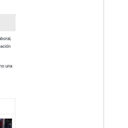
boral,
nación
omo una